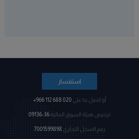
استفسار
أو اتصل بنا على
+966 112 688 020
ترخيص هيئة السوق المالية
09136-36
رقم السجل التجاري
7001599898