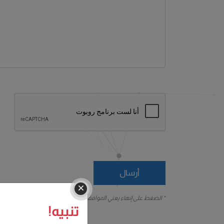
أرسال
* الضغط على إنهاء يعني الموافقة على قبول ملز كابيتال بيان الخصوصي
تنبيه!