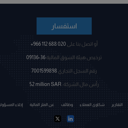
استفسار
أو اتصل بنا على
+966 112 688 020
ترخيص هيئة السوق المالية
09136-36
رقم السجل التجاري
7001599898
رأس مال الشركة:
52 million SAR
التقارير
شكاوى العملاء
وظائف
عن الملز المالية
إخلاء المسؤولي