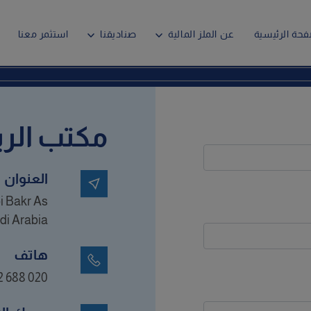
فحة الرئيسية
عن الملز المالية
صناديقنا
استثمر معنا
مكتب الر
العنوان
i Bakr As
di Arabia
هاتف
2 688 020